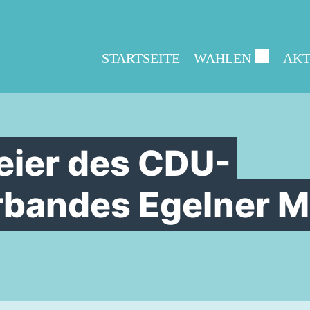
STARTSEITE
WAHLEN
AKT
eier des CDU-
bandes Egelner M