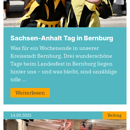
Sachsen-Anhalt Tag in Bernburg
Was für ein Wochenende in unserer
Kreisstadt Bernburg. Drei wunderschöne
Tage beim Landesfest in Bernburg liegen
hinter uns – und was bleibt, sind unzählige
tolle …
Weiterlesen
14.03.2025
Beitrag