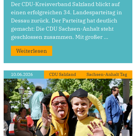
Der CDU-Kreisverband Salzland blickt auf
einen erfolgreichen 34. Landesparteitag in
Dessau zurück. Der Parteitag hat deutlich
gemacht: Die CDU Sachsen-Anhalt steht
geschlossen zusammen. Mit großer …
Weiterlesen
10.06.2026
CDU Salzland
Sachsen-Anhalt Tag