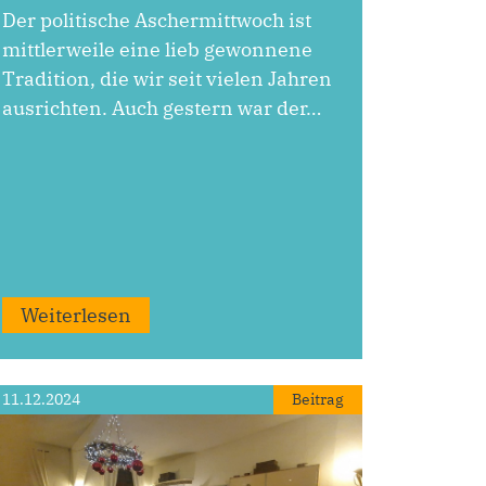
Der politische Aschermittwoch ist
mittlerweile eine lieb gewonnene
Tradition, die wir seit vielen Jahren
ausrichten. Auch gestern war der…
Weiterlesen
11.12.2024
Beitrag