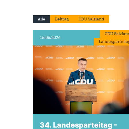
Alle
Beitrag
CDU Salzland
CDU Salzlan
15.06.2026
Landesparteita
34. Landesparteitag -