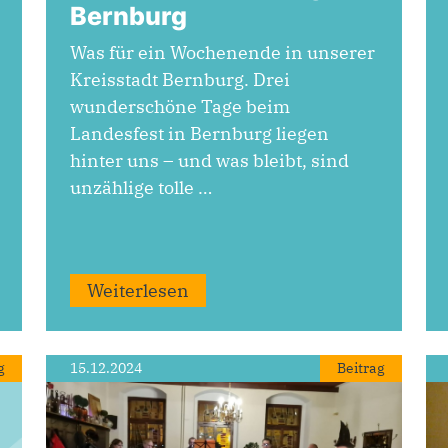
Bernburg
Was für ein Wochenende in unserer
Kreisstadt Bernburg. Drei
wunderschöne Tage beim
Landesfest in Bernburg liegen
hinter uns – und was bleibt, sind
unzählige tolle …
Weiterlesen
g
15.12.2024
Beitrag