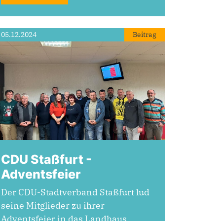
05.12.2024
Beitrag
CDU Staßfurt -
Adventsfeier
Der CDU-Stadtverband Staßfurt lud
seine Mitglieder zu ihrer
Adventsfeier in das Landhaus