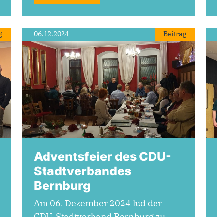
g
06.12.2024
Beitrag
Adventsfeier des CDU-
Stadtverbandes
Bernburg
Am 06. Dezember 2024 lud der
CDU-Stadtverband Bernburg zu