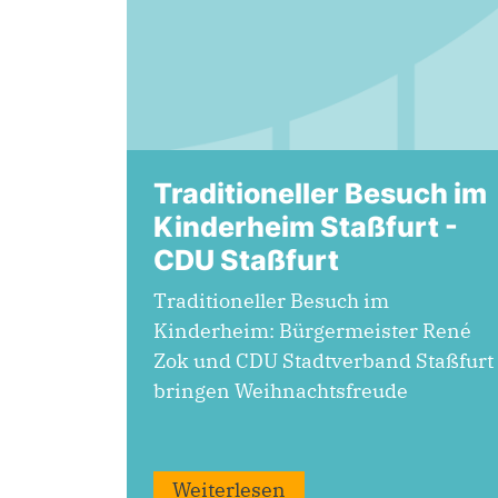
Traditioneller Besuch im
Kinderheim Staßfurt -
CDU Staßfurt
Traditioneller Besuch im
Kinderheim: Bürgermeister René
Zok und CDU Stadtverband Staßfurt
bringen Weihnachtsfreude
Weiterlesen