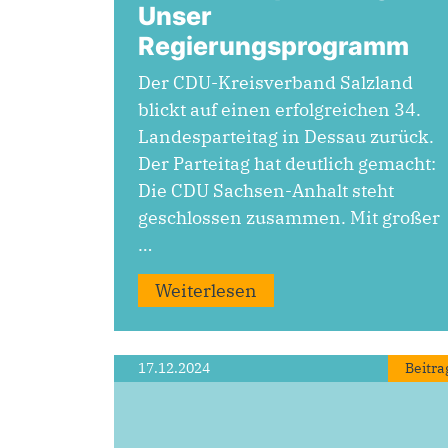
Unser
Regierungsprogramm
Der CDU-Kreisverband Salzland
blickt auf einen erfolgreichen 34.
Landesparteitag in Dessau zurück.
Der Parteitag hat deutlich gemacht:
Die CDU Sachsen-Anhalt steht
geschlossen zusammen. Mit großer
…
Weiterlesen
17.12.2024
Beitra