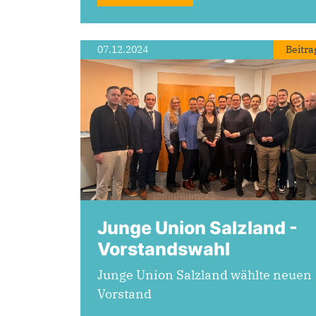
07.12.2024
Beitra
Junge Union Salzland -
Vorstandswahl
Junge Union Salzland wählte neuen
Vorstand