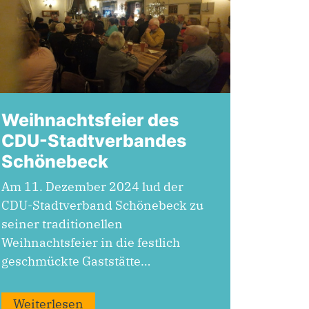
Weihnachtsfeier des
CDU-Stadtverbandes
Schönebeck
Am 11. Dezember 2024 lud der
CDU-Stadtverband Schönebeck zu
seiner traditionellen
Weihnachtsfeier in die festlich
geschmückte Gaststätte…
Weiterlesen