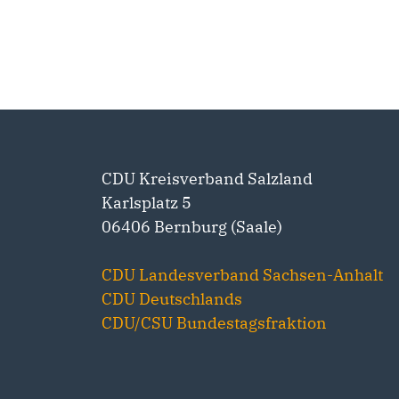
CDU Kreisverband Salzland
Karlsplatz 5
06406 Bernburg (Saale)
CDU Landesverband Sachsen-Anhalt
CDU Deutschlands
CDU/CSU Bundestagsfraktion