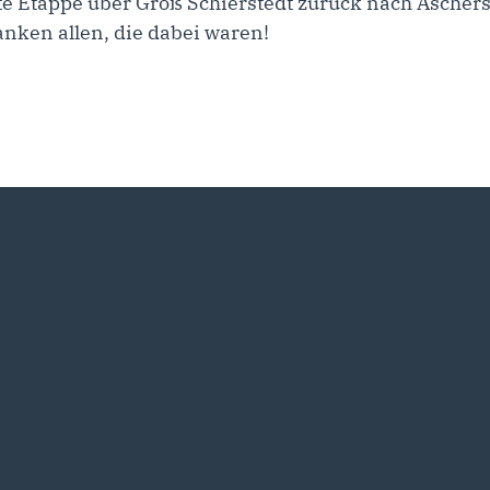
zte Etappe über Groß Schierstedt zurück nach Aschers
nken allen, die dabei waren!