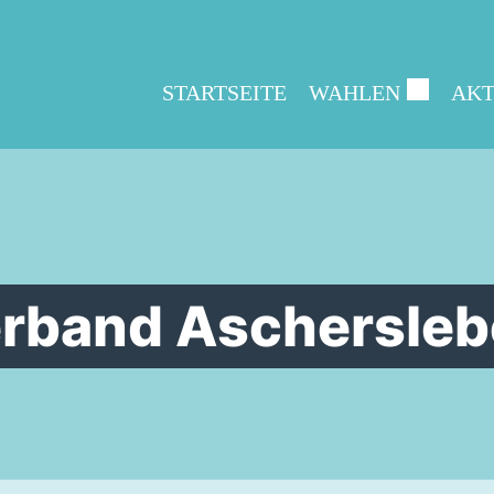
STARTSEITE
WAHLEN
AKT
rband Ascherslebe