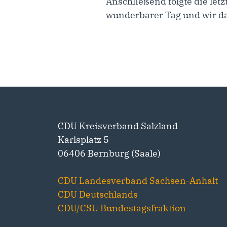
Anschließend folgte die let
wunderbarer Tag und wir da
CDU Kreisverband Salzland
Karlsplatz 5
06406 Bernburg (Saale)
CDU Landesverband Sachsen-Anhalt
CDU Deutschlands
CDU/CSU Bundestagsfraktion